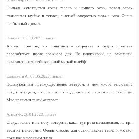
Сначала чувствуется яркая герань и немного розы, потом запах
становится глубже и теплее, с легкой сладостью меда и мха. Очень
необычный аромат.
Павел Л.,
02.08.2023:
пишет
Аромат простой, но приятный - согревает и будто помогает
расслабиться после сложного дня. Не навязчивый, но заметный,
оставляет после себя хороший мягкий шлейф.
Елизавета А.,
08.06.2023:
пишет
Пользуюсь им преимущественно вечером, в нем много теплоты с
пачули и медом, но розовые ноты делают его свежим и не тяжелым.
Мне нравится такой контраст.
Алиса Ф.,
26.01.2023:
пишет
Сижу, нюхаю и не могу поверить, какая тут роза насыщенная, но при
этом не приторная. Очень классно для осени, пахнет тепло и уютно,
прям как в любимом пледе.