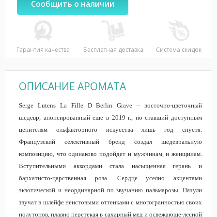
Сообщить о наличии
Гарантия качества
Бесплатная доставка
Система скидок
ОПИСАНИЕ АРОМАТА
Serge Lutens La Fille D Berlin Grave – восточно-цветочный
шедевр, анонсированный еще в 2019 г., но ставший доступным
ценителям ольфакторного искусства лишь год спустя.
Французский селективный бренд создал шедевральную
композицию, что одинаково подойдет и мужчинам, и женщинам.
Вступительными аккордами стала насыщенная герань и
бархатисто-царственная роза. Сердце усеяно акцентами
экзотической и неординарной по звучанию пальмарозы. Пачули
звучат в шлейфе неистовыми оттенками с многогранностью своих
полутонов, плавно перетекая в сахарный мед и освежающе-лесной