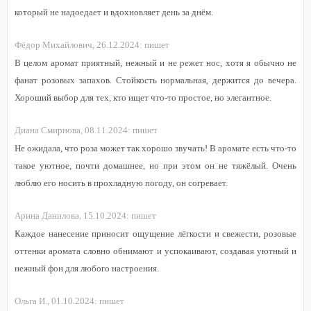
который не надоедает и вдохновляет день за днём.
Фёдор Михайлович,
26.12.2024:
пишет
В целом аромат приятный, нежный и не режет нос, хотя я обычно не
фанат розовых запахов. Стойкость нормальная, держится до вечера.
Хороший выбор для тех, кто ищет что-то простое, но элегантное.
Диана Смирнова,
08.11.2024:
пишет
Не ожидала, что роза может так хорошо звучать! В аромате есть что-то
такое уютное, почти домашнее, но при этом он не тяжёлый. Очень
люблю его носить в прохладную погоду, он согревает.
Арина Данилова,
15.10.2024:
пишет
Каждое нанесение приносит ощущение лёгкости и свежести, розовые
оттенки аромата словно обнимают и успокаивают, создавая уютный и
нежный фон для любого настроения.
Ольга И.,
01.10.2024:
пишет