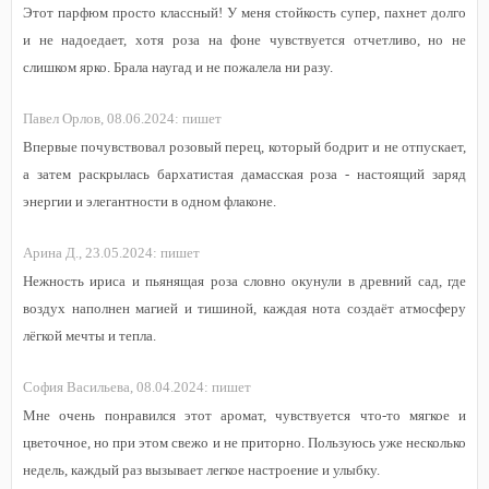
Этот парфюм просто классный! У меня стойкость супер, пахнет долго
и не надоедает, хотя роза на фоне чувствуется отчетливо, но не
слишком ярко. Брала наугад и не пожалела ни разу.
Павел Орлов,
08.06.2024:
пишет
Впервые почувствовал розовый перец, который бодрит и не отпускает,
а затем раскрылась бархатистая дамасская роза - настоящий заряд
энергии и элегантности в одном флаконе.
Арина Д.,
23.05.2024:
пишет
Нежность ириса и пьянящая роза словно окунули в древний сад, где
воздух наполнен магией и тишиной, каждая нота создаёт атмосферу
лёгкой мечты и тепла.
София Васильева,
08.04.2024:
пишет
Мне очень понравился этот аромат, чувствуется что-то мягкое и
цветочное, но при этом свежо и не приторно. Пользуюсь уже несколько
недель, каждый раз вызывает легкое настроение и улыбку.