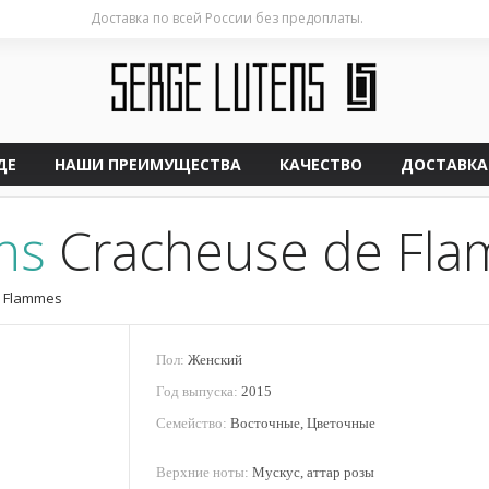
Доставка по всей России без предоплаты.
ДЕ
НАШИ ПРЕИМУЩЕСТВА
КАЧЕСТВО
ДОСТАВКА
ns
Cracheuse de Fl
e Flammes
Пол:
Женский
Год выпуска:
2015
Семейство:
Восточные, Цветочные
Верхние ноты:
Мускус, аттар розы