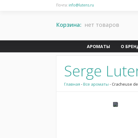
Почта:
info@lutens.ru
Корзина:
нет товаров
АРОМАТЫ
О БРЕН
Serge Lute
Главная
-
Все ароматы
- Cracheuse d