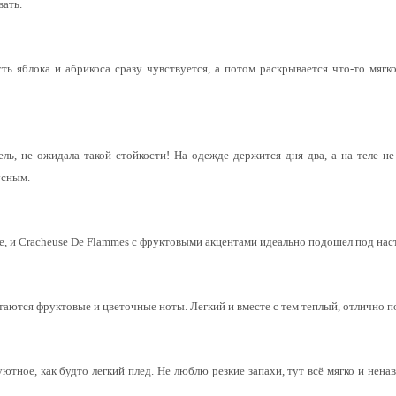
ать.
ть яблока и абрикоса сразу чувствуется, а потом раскрывается что-то мягко
ь, не ожидала такой стойкости! На одежде держится дня два, а на теле не
усным.
ее, и Cracheuse De Flammes с фруктовыми акцентами идеально подошел под наст
етаются фруктовые и цветочные ноты. Легкий и вместе с тем теплый, отлично 
уютное, как будто легкий плед. Не люблю резкие запахи, тут всё мягко и нен