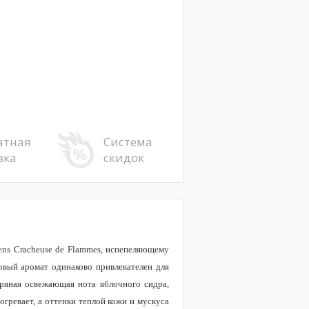
атная
Система
вка
скидок
ens Cracheuse de Flammes, испепеляющему
овый аромат одинаково привлекателен для
ряная освежающая нота яблочного сидра,
гревает, а оттенки теплой кожи и мускуса