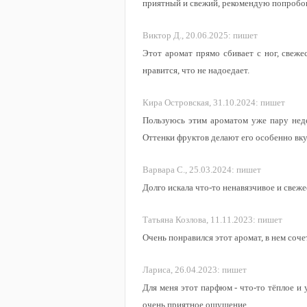
приятный и свежий, рекомендую попробов
Виктор Д.,
20.06.2025:
пишет
Этот аромат прямо сбивает с ног, свежес
нравится, что не надоедает.
Кира Островская,
31.10.2024:
пишет
Пользуюсь этим ароматом уже пару недел
Оттенки фруктов делают его особенно вк
Варвара С.,
25.03.2024:
пишет
Долго искала что-то ненавязчивое и свеж
Татьяна Козлова,
11.11.2023:
пишет
Очень понравился этот аромат, в нем соч
Лариса,
26.04.2023:
пишет
Для меня этот парфюм - что-то тёплое и 
очень приятное ощущение.