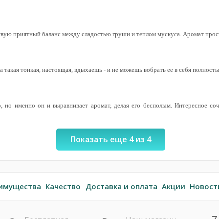
твую приятный баланс между сладостью груши и теплом мускуса. Аромат прост
а такая тонкая, настоящая, вдыхаешь - и не можешь вобрать ее в себя полность
, но именно он и выравнивает аромат, делая его бесполым. Интересное соч
Показать еще 4 из 4
имущества
Качество
Доставка и оплата
Акции
Новост