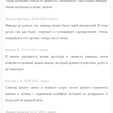
Ладан добавляет какую-то пряность, смешанную с прохладой лаванды.
Очень необычно и цепко, люблю!
Милана Крылова,
28.08.2024:
пишет
Никогда не думала, что лаванда может быть такой интересной. В этом
духах она как будто согревает и успокаивает одновременно. Очень
понравился этот аромат, теперь часто ношу.
Наташа П.,
29.12.2023:
пишет
В начале ощущается легкая прохлада и свежесть лаванды, затем
появляется нежный дымок ладана, который держится довольно долго и
не надоедает.
Василиса А,
10.08.2023:
пишет
Сначала пахнет свежо и немного остро, потом аромат становится
мягким и легким, с ладановым шлейфом, который не раздражает и
подходит на каждый день.
Даниил Борисов,
02.07.2023:
пишет