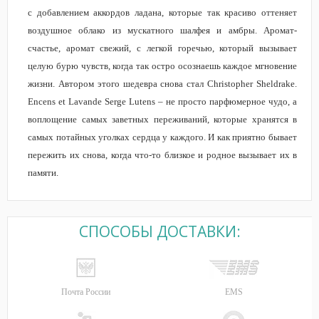
с добавлением аккордов ладана, которые так красиво оттеняет
воздушное облако из мускатного шалфея и амбры. Аромат-
счастье, аромат свежий, с легкой горечью, который вызывает
целую бурю чувств, когда так остро осознаешь каждое мгновение
жизни. Автором этого шедевра снова стал Christopher Sheldrake.
Encens et Lavande Serge Lutens – не просто парфюмерное чудо, а
воплощение самых заветных переживаний, которые хранятся в
самых потайных уголках сердца у каждого. И как приятно бывает
пережить их снова, когда что-то близкое и родное вызывает их в
памяти.
СПОСОБЫ ДОСТАВКИ:
Почта России
EMS