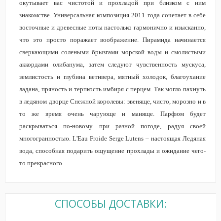
окутывает вас чистотой и прохладой при близком с ним
знакомстве. Универсальная композиция 2011 года сочетает в себе
восточные и древесные ноты настолько гармонично и изысканно,
что это просто поражает воображение. Пирамида начинается
сверкающими солеными брызгами морской воды и смолистыми
аккордами олибанума, затем следуют чувственность мускуса,
землистость и глубина ветивера, мятный холодок, благоухание
ладана, пряность и терпкость имбиря с перцем. Так могло пахнуть
в ледяном дворце Снежной королевы: звеняще, чисто, морозно и в
то же время очень чарующе и маняще. Парфюм будет
раскрываться по-новому при разной погоде, радуя своей
многогранностью. L'Eau Froide Serge Lutens – настоящая Ледяная
вода, способная подарить ощущение прохлады и ожидание чего-
то прекрасного.
СПОСОБЫ ДОСТАВКИ: