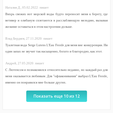
Наталия Д.,
05.02.2022:
пишет
Вихрь свежих нот морской воды будто переносит меня к берегу, где
ветивер и олибанум сплетаются в расслабляющую мелодию, вызывая
желание оставаться в этом настроении дольше.
Влад Бердяев,
27.11.2020:
пишет
Туалетная вода Serge Lutens L'Eau Froide для меня вне конкуренции. Ни
один запах не звучит так насыщенно, богато и благородно, как этот.
Андрей,
27.05.2020:
пишет
С Лютенсом я познакомился относительно недавно, но каждый раз для
меня оказывается любимым. Для "офлаконивания" выбрал L'Eau Froide,
именно он понравился мне больше других.
Показать еще 10 из 12