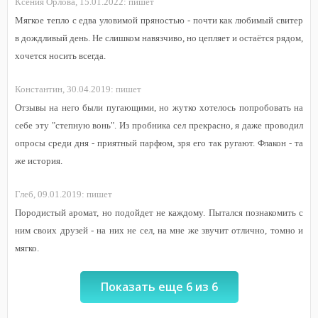
Ксения Орлова,
15.01.2022:
пишет
Мягкое тепло с едва уловимой пряностью - почти как любимый свитер
в дождливый день. Не слишком навязчиво, но цепляет и остаётся рядом,
хочется носить всегда.
Константин,
30.04.2019:
пишет
Отзывы на него были пугающими, но жутко хотелось попробовать на
себе эту "степную вонь". Из пробника сел прекрасно, я даже проводил
опросы среди дня - приятный парфюм, зря его так ругают. Флакон - та
же история.
Глеб,
09.01.2019:
пишет
Породистый аромат, но подойдет не каждому. Пытался познакомить с
ним своих друзей - на них не сел, на мне же звучит отлично, томно и
мягко.
Показать еще 6 из 6