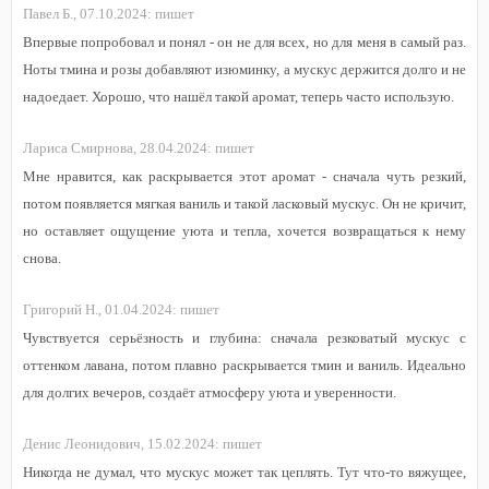
Павел Б.,
07.10.2024:
пишет
Впервые попробовал и понял - он не для всех, но для меня в самый раз.
Ноты тмина и розы добавляют изюминку, а мускус держится долго и не
надоедает. Хорошо, что нашёл такой аромат, теперь часто использую.
Лариса Смирнова,
28.04.2024:
пишет
Мне нравится, как раскрывается этот аромат - сначала чуть резкий,
потом появляется мягкая ваниль и такой ласковый мускус. Он не кричит,
но оставляет ощущение уюта и тепла, хочется возвращаться к нему
снова.
Григорий Н.,
01.04.2024:
пишет
Чувствуется серьёзность и глубина: сначала резковатый мускус с
оттенком лавана, потом плавно раскрывается тмин и ваниль. Идеально
для долгих вечеров, создаёт атмосферу уюта и уверенности.
Денис Леонидович,
15.02.2024:
пишет
Никогда не думал, что мускус может так цеплять. Тут что-то вяжущее,