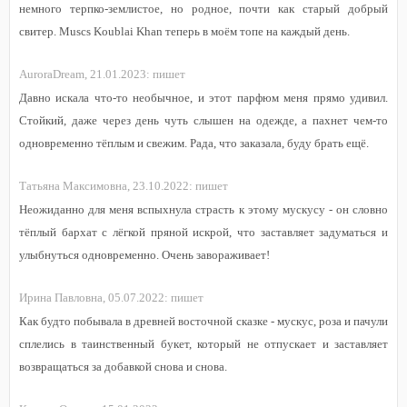
немного терпко-землистое, но родное, почти как старый добрый
свитер. Muscs Koublai Khan теперь в моём топе на каждый день.
AuroraDream,
21.01.2023:
пишет
Давно искала что-то необычное, и этот парфюм меня прямо удивил.
Стойкий, даже через день чуть слышен на одежде, а пахнет чем-то
одновременно тёплым и свежим. Рада, что заказала, буду брать ещё.
Татьяна Максимовна,
23.10.2022:
пишет
Неожиданно для меня вспыхнула страсть к этому мускусу - он словно
тёплый бархат с лёгкой пряной искрой, что заставляет задуматься и
улыбнуться одновременно. Очень завораживает!
Ирина Павловна,
05.07.2022:
пишет
Как будто побывала в древней восточной сказке - мускус, роза и пачули
сплелись в таинственный букет, который не отпускает и заставляет
возвращаться за добавкой снова и снова.