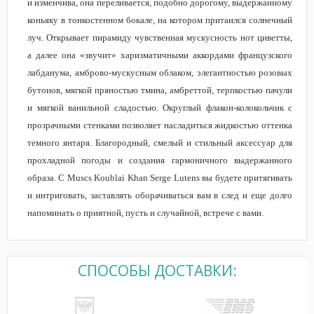
и изменчива, она переливается, подобно дорогому, выдержанному
коньяку в тонкостенном бокале, на котором притаился солнечный
луч. Открывает пирамиду чувственная мускусность нот циветты,
а далее она «звучит» харизматичными аккордами французского
лабданума, амброво-мускусным облаком, элегантностью розовых
бутонов, мягкой пряностью тмина, амбреттой, терпкостью пачули
и мягкой ванильной сладостью. Округлый флакон-колокольчик с
прозрачными стенками позволяет насладиться жидкостью оттенка
темного янтаря. Благородный, смелый и стильный аксессуар для
прохладной погоды и создания гармоничного выдержанного
образа. С Muscs Koublai Khan Serge Lutens вы будете притягивать
и интриговать, заставлять оборачиваться вам в след и еще долго
напоминать о приятной, пусть и случайной, встрече с вами.
СПОСОБЫ ДОСТАВКИ: